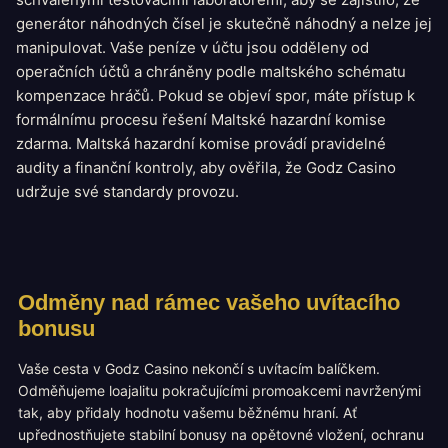
generátor náhodných čísel je skutečně náhodný a nelze jej
manipulovat. Vaše peníze v účtu jsou odděleny od
operačních účtů a chráněny podle maltského schématu
kompenzace hráčů. Pokud se objeví spor, máte přístup k
formálnímu procesu řešení Maltské hazardní komise
zdarma. Maltská hazardní komise provádí pravidelné
audity a finanční kontroly, aby ověřila, že Godz Casino
udržuje své standardy provozu.
Odměny nad rámec vašeho uvítacího
bonusu
Vaše cesta v Godz Casino nekončí s uvítacím balíčkem.
Odměňujeme loajalitu pokračujícími promoakcemi navrženými
tak, aby přidaly hodnotu vašemu běžnému hraní. Ať
upřednostňujete stabilní bonusy na opětovné vložení, ochranu