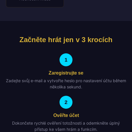
Začněte hrát jen v 3 krocích
1
Zaregistrujte se
Zadejte svůj e-mail a vytvořte heslo pro nastavení účtu během
několika sekund.
2
Ověřte účet
Dokončete rychlé ověření totožnosti a odemkněte úplný
přístup ke všem hrám a funkcím.