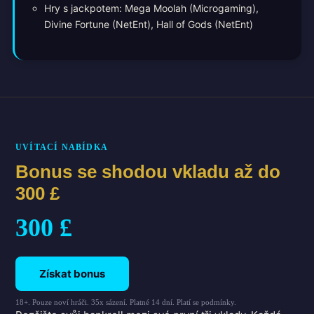
Hry s jackpotem: Mega Moolah (Microgaming),
Divine Fortune (NetEnt), Hall of Gods (NetEnt)
UVÍTACÍ NABÍDKA
Bonus se shodou vkladu až do
300 £
300 £
Získat bonus
18+. Pouze noví hráči. 35x sázení. Platné 14 dní. Platí se podmínky.