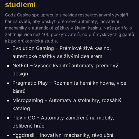
studiemi
Godz Casino spolupracuje s nejvíce respektovanými vývojáři
her na světě, aby poskytl prémiové automaty, inovativní
mechaniky a autentické zážitky v živém kasinu. Naše portfolio
zahrnuje více než 100 poskytovatelů, od průmyslových gigantů
až po průkopnická studia.
Evolution Gaming – Prémiové živé kasino,
autentické zážitky se živými dealerem
NetEnt – Vysoce kvalitní automaty, prémiový
design
Pragmatic Play – Rozmanitá herní knihovna, více
žánrů
Microgaming – Automaty a stolní hry, rozsáhlý
katalog
Play'n GO – Automaty zaměřené na mobily,
oblíbené hráči
Yggdrasil – Inovativní mechaniky, révoluční