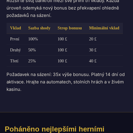
Rozšiřte svůj bankroll mezi své první tři vklady. Každá
úroveň odemyká nový bonus bez překvapení ohledně
požadavků na sázení.
Vklad
Sazba shody
Strop bonusu
Minimální vklad
První
100%
100 £
20 £
Druhý
50%
100 £
30 £
Třetí
25%
100 £
40 £
Požadavek na sázení: 35x výše bonusu. Platný 14 dní od
aktivace. Hrajte na automatech, stolních hrách a v živém
kasinu.
Poháněno nejlepšími herními