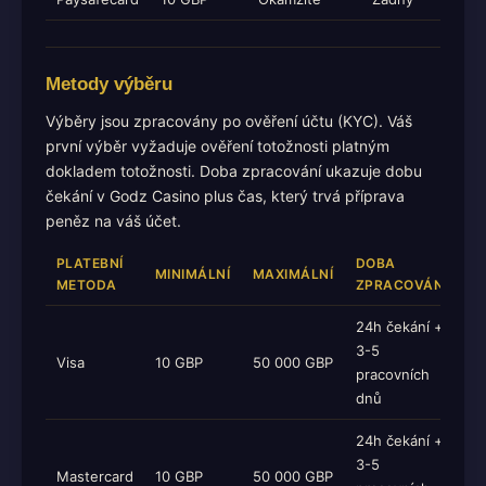
Metody výběru
Výběry jsou zpracovány po ověření účtu (KYC). Váš
první výběr vyžaduje ověření totožnosti platným
dokladem totožnosti. Doba zpracování ukazuje dobu
čekání v Godz Casino plus čas, který trvá příprava
peněz na váš účet.
PLATEBNÍ
DOBA
MINIMÁLNÍ
MAXIMÁLNÍ
P
METODA
ZPRACOVÁNÍ
24h čekání +
3-5
Visa
10 GBP
50 000 GBP
Ž
pracovních
dnů
24h čekání +
3-5
Mastercard
10 GBP
50 000 GBP
Ž