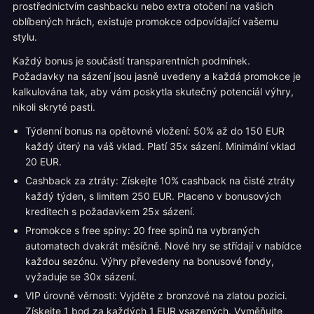
prostřednictvím cashbacku nebo extra otočení na vašich
oblíbených hrách, existuje promokce odpovídající vašemu
stylu.
Každý bonus je součástí transparentních podmínek.
Požadavky na sázení jsou jasně uvedeny a každá promokce je
kalkulována tak, aby vám poskytla skutečný potenciál výhry,
nikoli skryté pasti.
Týdenní bonus na opětovné vložení: 50% až do 150 EUR
každý úterý na váš vklad. Platí 35x sázení. Minimální vklad
20 EUR.
Cashback za ztráty: Získejte 10% cashback na čisté ztráty
každý týden, s limitem 250 EUR. Placeno v bonusových
kreditech s požadavkem 25x sázení.
Promokce s free spiny: 20 free spinů na vybraných
automatech dvakrát měsíčně. Nové hry se střídají v nabídce
každou sezónu. Výhry převedeny na bonusové fondy,
vyžaduje se 30x sázení.
VIP úrovně věrnosti: Vyjděte z bronzové na zlatou pozici.
Získejte 1 bod za každých 1 EUR vsazených. Vyměňujte