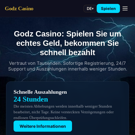
Godz Casino
DE
Spielen
▾
Godz Casino: Spielen Sie um
echtes Geld, bekommen Sie
schnell bezahlt
Vertraut von Tausenden. Sofortige Registrierung, 24/7
Support und Auszahlungen innerhalb weniger Stunden.
Schnelle Auszahlungen
24 Stunden
Die meisten Abhebungen werden innerhalb weniger Stunden
bearbeitet, nicht Tage. Keine versteckten Verzögerungen oder
endlosen Überprüfungsschleifen.
Weitere Informationen