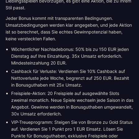
Lieblingsspielen bevorzugen, es gibt eine Aktion, die zu Ihrem
Stil passt.
Jeder Bonus kommt mit transparenten Bedingungen.
Umsatzbedingungen werden klar angegeben, und jede Aktion
ist so berechnet, dass Sie echtes Gewinnpotenzial haben,
keine versteckten Fallen.
Wöchentlicher Nachladebonus: 50% bis zu 150 EUR jeden
Dienstag auf Ihre Einzahlung. 35x Umsatz erforderlich.
Mindesteinzahlung 20 EUR.
Cashback für Verluste: Verdienen Sie 10% Cashback auf
Nettoverluste jede Woche, begrenzt auf 250 EUR. Bezahlt
in Bonusguthaben mit 25x Umsatz.
Freispiele-Aktion: 20 Freispiele auf ausgewählte Slots
zweimal monatlich. Neue Spiele wechseln jede Saison in das
Angebot. Gewinne werden in Bonusguthaben umgewandelt,
30x Umsatz erforderlich.
VIP-Treueprogramm: Steigen Sie von Bronze zu Gold Status
auf. Verdienen Sie 1 Punkt pro 1 EUR Einsatz. Lösen Sie
Punkte für Bonusguthaben, exklusive Freispiele oder