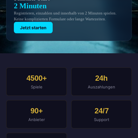
2 Minuten
Registrieren, einzahlen und innerhalb von 2 Minuten spielen.
Keine komplizierten Formulare oder lange Wartezeiten.
Jetzt starten
4500+
24h
Spiele
Auszahlungen
90+
24/7
Anbieter
Support