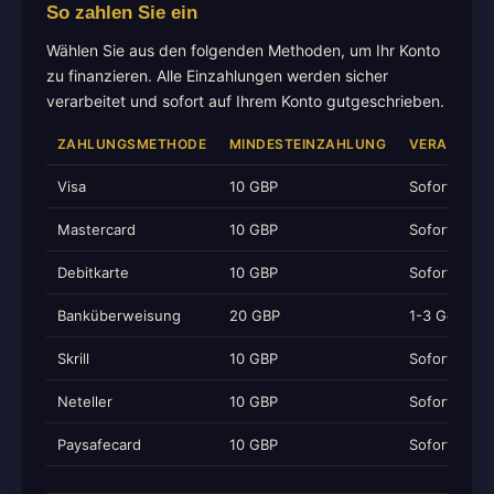
So zahlen Sie ein
Wählen Sie aus den folgenden Methoden, um Ihr Konto
zu finanzieren. Alle Einzahlungen werden sicher
verarbeitet und sofort auf Ihrem Konto gutgeschrieben.
ZAHLUNGSMETHODE
MINDESTEINZAHLUNG
VERARBEIT
Visa
10 GBP
Sofort
Mastercard
10 GBP
Sofort
Debitkarte
10 GBP
Sofort
Banküberweisung
20 GBP
1-3 Geschäf
Skrill
10 GBP
Sofort
Neteller
10 GBP
Sofort
Paysafecard
10 GBP
Sofort