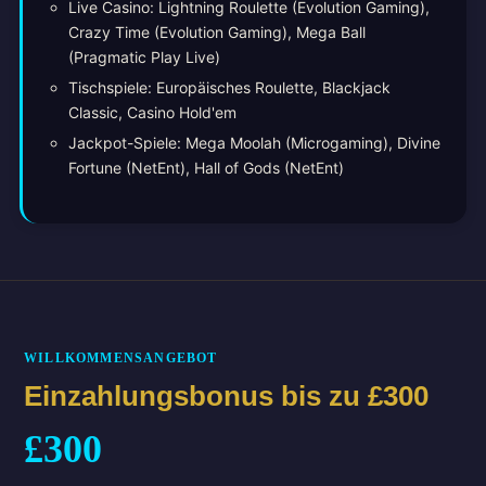
Live Casino: Lightning Roulette (Evolution Gaming),
Crazy Time (Evolution Gaming), Mega Ball
(Pragmatic Play Live)
Tischspiele: Europäisches Roulette, Blackjack
Classic, Casino Hold'em
Jackpot-Spiele: Mega Moolah (Microgaming), Divine
Fortune (NetEnt), Hall of Gods (NetEnt)
WILLKOMMENSANGEBOT
Einzahlungsbonus bis zu £300
£300