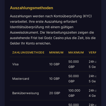
Auszahlungsmethoden
Auszahlungen werden nach Kontoüberprüfung (KYC)
verarbeitet. Ihre erste Auszahlung erfordert
Identitätsüberprüfung mit einem gültigen
Ausweisdokument. Die Verarbeitungszeiten zeigen die
ausstehende Frist bei Godz Casino plus die Zeit, bis die
Gelder Ihr Konto erreichen.
ZAHLUNGSMETHODE
MINIMUM
MAXIMUM
VERARBEIT
50.000
24h ausste
Visa
10 GBP
GBP
5 Geschäft
50.000
24h ausste
Mastercard
10 GBP
GBP
5 Geschäft
100.000
24h ausste
Banküberweisung
20 GBP
GBP
4 Geschäft
50.000
24h ausste