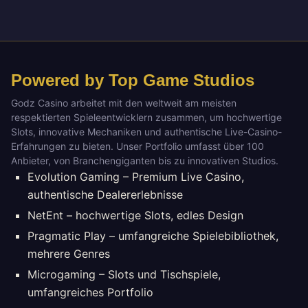
Powered by Top Game Studios
Godz Casino arbeitet mit den weltweit am meisten
respektierten Spieleentwicklern zusammen, um hochwertige
Slots, innovative Mechaniken und authentische Live-Casino-
Erfahrungen zu bieten. Unser Portfolio umfasst über 100
Anbieter, von Branchengiganten bis zu innovativen Studios.
Evolution Gaming – Premium Live Casino,
authentische Dealererlebnisse
NetEnt – hochwertige Slots, edles Design
Pragmatic Play – umfangreiche Spielebibliothek,
mehrere Genres
Microgaming – Slots und Tischspiele,
umfangreiches Portfolio