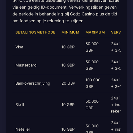
(KYC). Je eerste uitbetaling vereist identiteitsverificatie
via een geldig ID-document. Verwerkingstijden geven
de periode in behandeling bij Godz Casino plus de tijd
om fondsen op je rekening te krijgen.
BETALINGSMETHODE
MINIMUM
MAXIMUM
VERWERKIN
50.000
24u in beha
Visa
10 GBP
GBP
+ 3-5 werk
50.000
24u in beha
Mastercard
10 GBP
GBP
+ 3-5 werk
100.000
24u in beha
Bankoverschrijving
20 GBP
GBP
+ 2-4 werk
24u in beha
50.000
Skrill
10 GBP
+ instant o
GBP
rekening
24u in beha
50.000
Neteller
10 GBP
+ instant o
GBP