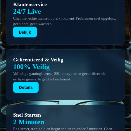
Klantenservice
24/7 Live
Chat met echte mensen op elk moment. Problemen snel opgelost,
geen bots, geen wachten.
Bekijk
Gelicentieerd & Veilig
100% Veilig
Volledige gaminglicense, SSL-encryptie en gecertificeerde
eerlijke games. Je geld is beschermd.
Details
Snel Starten
2 Minuten
Registreer, stort geld en begin spelen in onder 2 minuten. Geen