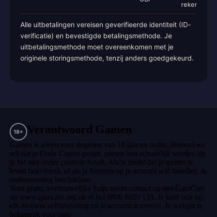
rekening
Alle uitbetalingen vereisen geverifieerde identiteit (ID-
verificatie) en bevestigde betalingsmethode. Je
uitbetalingsmethode moet overeenkomen met je
originele storingsmethode, tenzij anders goedgekeurd.
Verantwoord Gamen
18+
Gamen is alleen voor degenen van 18 jaar en ouder. Hoewel we
wil dat je Godz Casino geniet, gamen kan schadelijk worden als
je het niet onder controle houdt. Als je merkt dat je gamen je
leven beïnvloedt, of als je limieten op je account wilt instellen, is
ondersteuning beschikbaar.
Voor gratis, vertrouwelijke hulp, neem contact op met GamCare
op www.gamcare.org.uk of bel 0808 8020 133. Je kunt ook op
elk moment zelfuitsluiting uit je account activeren. Je welzijn is
belangrijk voor ons.