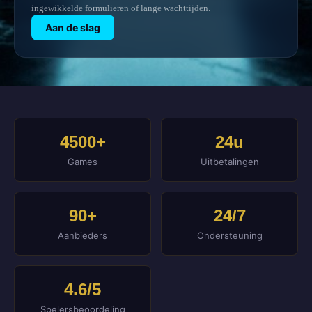
ingewikkelde formulieren of lange wachttijden.
Aan de slag
4500+
24u
Games
Uitbetalingen
90+
24/7
Aanbieders
Ondersteuning
4.6/5
Spelersbeoordeling