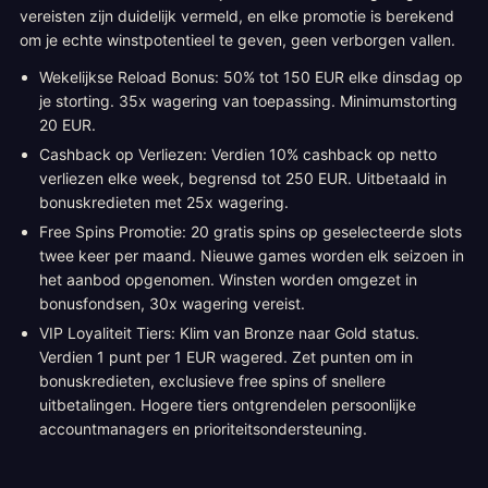
vereisten zijn duidelijk vermeld, en elke promotie is berekend
om je echte winstpotentieel te geven, geen verborgen vallen.
Wekelijkse Reload Bonus: 50% tot 150 EUR elke dinsdag op
je storting. 35x wagering van toepassing. Minimumstorting
20 EUR.
Cashback op Verliezen: Verdien 10% cashback op netto
verliezen elke week, begrensd tot 250 EUR. Uitbetaald in
bonuskredieten met 25x wagering.
Free Spins Promotie: 20 gratis spins op geselecteerde slots
twee keer per maand. Nieuwe games worden elk seizoen in
het aanbod opgenomen. Winsten worden omgezet in
bonusfondsen, 30x wagering vereist.
VIP Loyaliteit Tiers: Klim van Bronze naar Gold status.
Verdien 1 punt per 1 EUR wagered. Zet punten om in
bonuskredieten, exclusieve free spins of snellere
uitbetalingen. Hogere tiers ontgrendelen persoonlijke
accountmanagers en prioriteitsondersteuning.