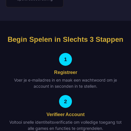
Begin Spelen in Slechts 3 Stappen
1
Registreer
Voer je e-mailadres in en maak een wachtwoord om je
account in seconden in te stellen.
2
Verifieer Account
Voltooi snelle identiteitsverificatie om volledige toegang tot
alle games en functies te ontgrendelen.