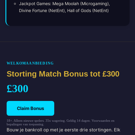
Jackpot Games: Mega Moolah (Microgaming),
Divine Fortune (NetEnt), Hall of Gods (NetEnt)
WELKOMAANBIEDING
Storting Match Bonus tot £300
£300
Claim Bonus
18+. Alleen nieuwe spelers. 35x wagering. Geldig 14 dagen. Voorwaarden en
bepalingen van toepassing.
Bouw je bankroll op met je eerste drie stortingen. Elk